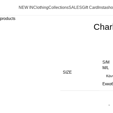
NEW IN
Clothing
Collections
SALES
Gift Card
Instash
 products
Char
S/M
M/L
SIZE
Εκκα