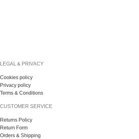
Baby Pink Aria Maxi
Burnt Orange Aria
Dress
Maxi Dress
€
239.00
€
239.00
LEGAL & PRIVACY
Cookies policy
Privacy policy
Terms & Conditions
CUSTOMER SERVICE
Returns Policy
Return Form
Orders & Shipping