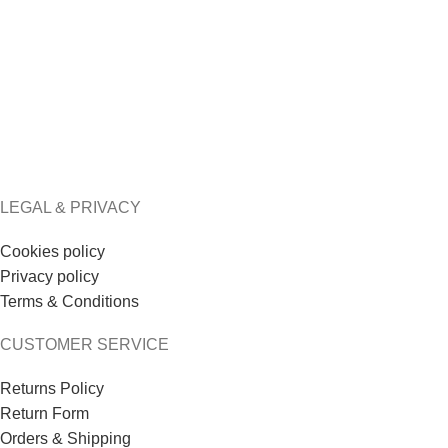
Butter Yellow Aria
Baby Pink Aria Maxi
Maxi Dress
Dress
€
239.00
€
239.00
LEGAL & PRIVACY
Cookies policy
Privacy policy
Terms & Conditions
CUSTOMER SERVICE
Returns Policy
Return Form
Orders & Shipping