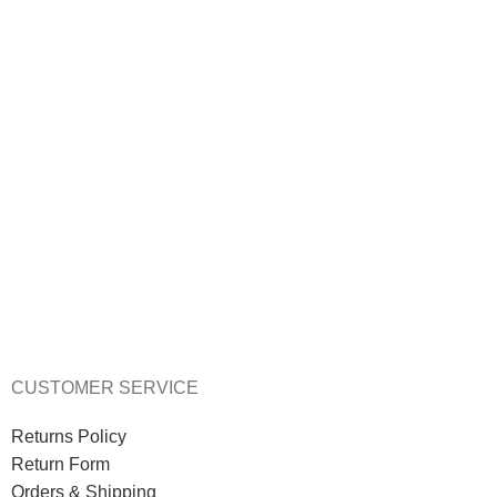
Scarf
Felinia Satin Scarf
€
34.00
CUSTOMER SERVICE
Returns Policy
Return Form
Orders & Shipping