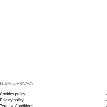
Sorelle Satin Scarf
Olia Satin 
€
34.00
€
34.00
LEGAL & PRIVACY
Cookies policy
Privacy policy
Terms & Conditions