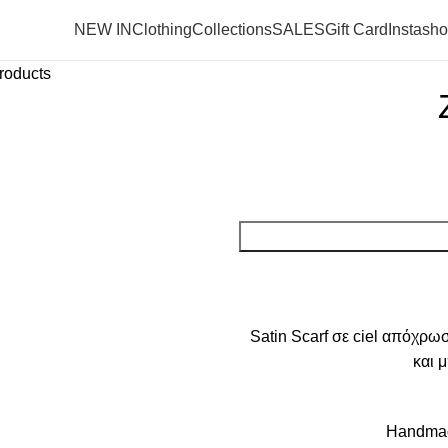
NEW IN
Clothing
Collections
SALES
Gift Card
Instash
roducts
Satin Scarf σε ciel απόχρωσ
και 
Handmade