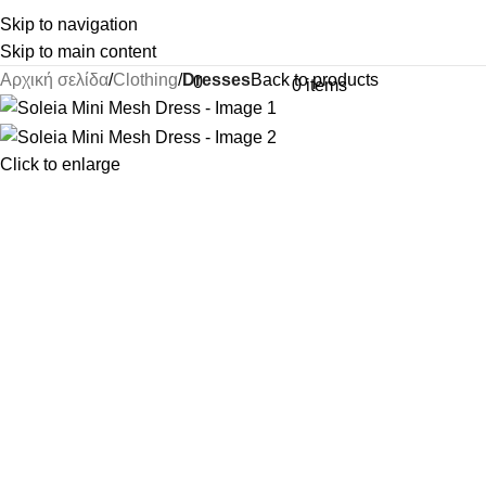
Skip to navigation
Skip to main content
Αρχική σελίδα
Clothing
Dresses
Back to products
0
0
items
Click to enlarge