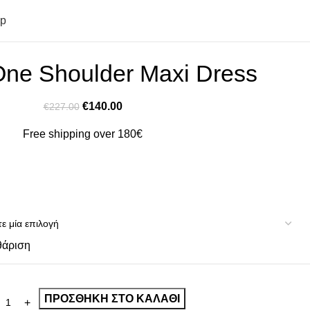
op
One Shoulder Maxi Dress
€
140.00
€
227.00
Free shipping over 180€
θάριση
ΠΡΟΣΘΉΚΗ ΣΤΟ ΚΑΛΆΘΙ