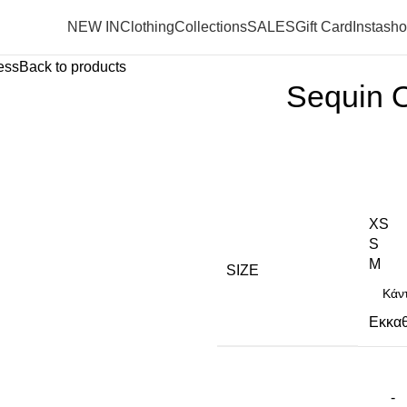
NEW IN
Clothing
Collections
SALES
Gift Card
Instash
ess
Back to products
Sequin 
XS
S
M
SIZE
Εκκα