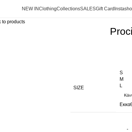
NEW IN
Clothing
Collections
SALES
Gift Card
Instash
 to products
Proc
S
M
L
SIZE
Εκκα