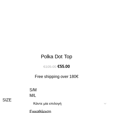
Polka Dot Top
€
55.00
€
105.00
Free shipping over 180€
S/M
M/L
SIZE
Εκκαθάριση