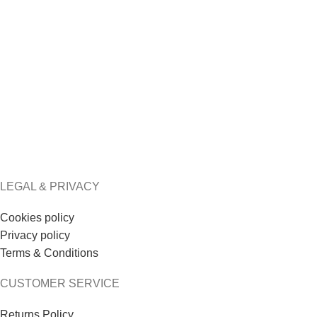
Olia Shorts
Olia Maxi Ruffle Skirt
€
71.20
€
114.40
€
89.00
€
143.00
LEGAL & PRIVACY
Cookies policy
Privacy policy
Terms & Conditions
CUSTOMER SERVICE
Returns Policy