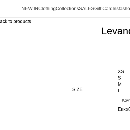
NEW IN
Clothing
Collections
SALES
Gift Card
Instash
ack to products
Levan
XS
S
M
SIZE
L
Εκκα