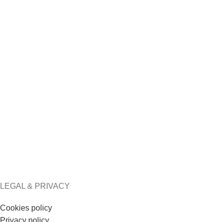
Iris Blouse
Scarlet Blouse
€
59.00
€
120.00
€
45.00
€
109.00
LEGAL & PRIVACY
Cookies policy
Privacy policy