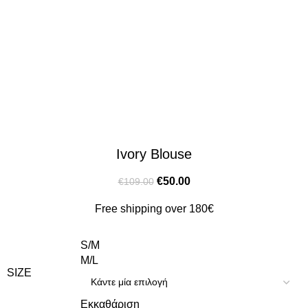
Ivory Blouse
€
50.00
€
109.00
Free shipping over 180€
S/M
M/L
SIZE
Εκκαθάριση