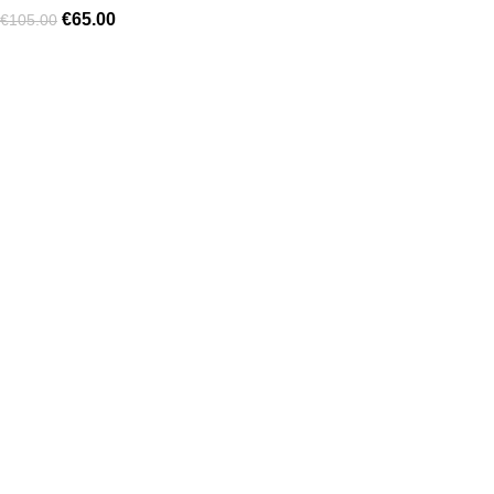
€
65.00
€
105.00