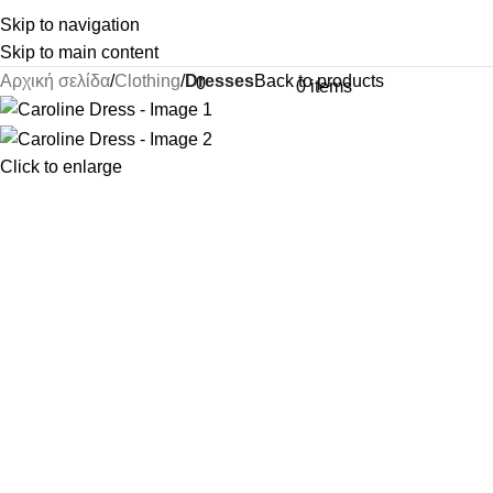
Skip to navigation
Skip to main content
Αρχική σελίδα
Clothing
Dresses
Back to products
0
0
items
Click to enlarge