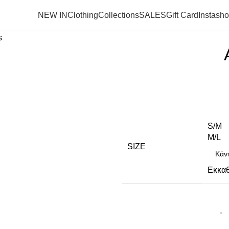
NEW IN
Clothing
Collections
SALES
Gift Card
Instash
s
S/M
M/L
SIZE
Εκκα